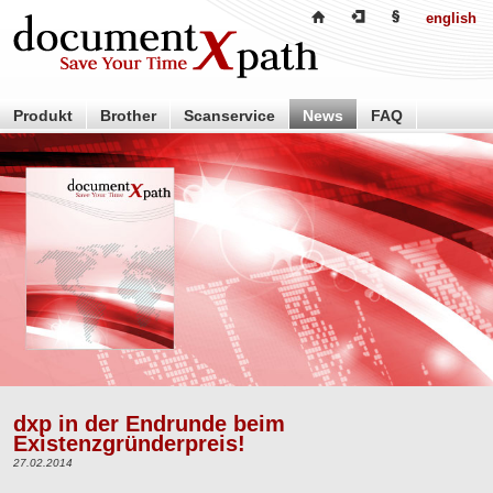
english
Produkt
Brother
Scanservice
News
FAQ
Händler
Partner
Über uns
Kontakt
dxp in der Endrunde beim
Existenzgründerpreis!
27.02.2014