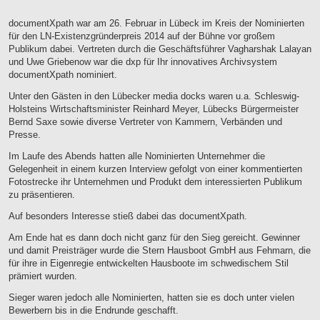
documentXpath war am 26. Februar in Lübeck im Kreis der Nominierten
für den LN-Existenzgründerpreis 2014 auf der Bühne vor großem
Publikum dabei. Vertreten durch die Geschäftsführer Vagharshak Lalayan
und Uwe Griebenow war die dxp für Ihr innovatives Archivsystem
documentXpath nominiert.
Unter den Gästen in den Lübecker media docks waren u.a. Schleswig-
Holsteins Wirtschaftsminister Reinhard Meyer, Lübecks Bürgermeister
Bernd Saxe sowie diverse Vertreter von Kammern, Verbänden und
Presse.
Im Laufe des Abends hatten alle Nominierten Unternehmer die
Gelegenheit in einem kurzen Interview gefolgt von einer kommentierten
Fotostrecke ihr Unternehmen und Produkt dem interessierten Publikum
zu präsentieren.
Auf besonders Interesse stieß dabei das documentXpath.
Am Ende hat es dann doch nicht ganz für den Sieg gereicht. Gewinner
und damit Preisträger wurde die Stern Hausboot GmbH aus Fehmarn, die
für ihre in Eigenregie entwickelten Hausboote im schwedischem Stil
prämiert wurden.
Sieger waren jedoch alle Nominierten, hatten sie es doch unter vielen
Bewerbern bis in die Endrunde geschafft.