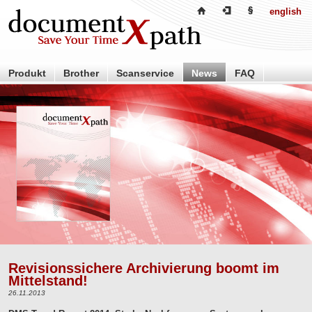
english
Produkt
Brother
Scanservice
News
FAQ
Händler
Partner
Über uns
Kontakt
Revisionssichere Archivierung boomt im
Mittelstand!
26.11.2013