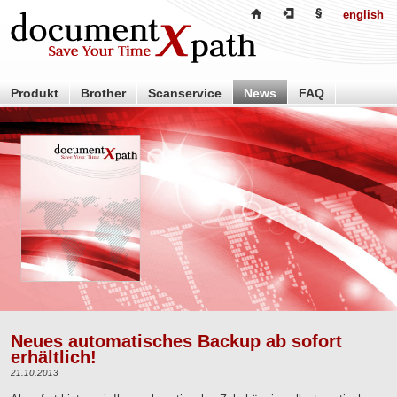
english
Produkt
Brother
Scanservice
News
FAQ
Händler
Partner
Über uns
Kontakt
Neues automatisches Backup ab sofort
erhältlich!
21.10.2013