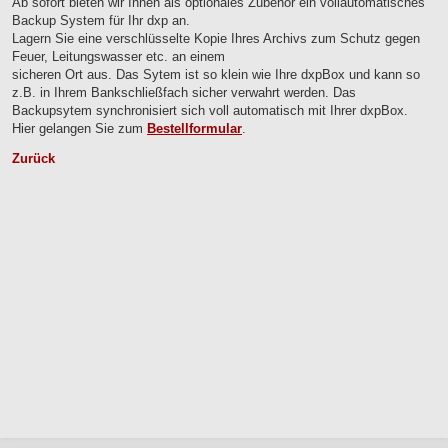
Ab sofort bieten wir Ihnen als optionales Zubehör ein vollautomatisches
Backup System für Ihr dxp an.
Lagern Sie eine verschlüsselte Kopie Ihres Archivs zum Schutz gegen
Feuer, Leitungswasser etc. an einem
sicheren Ort aus. Das Sytem ist so klein wie Ihre dxpBox und kann so
z.B. in Ihrem Bankschließfach sicher verwahrt werden. Das
Backupsytem synchronisiert sich voll automatisch mit Ihrer dxpBox.
Hier gelangen Sie zum
Bestellformular
.
Zurück