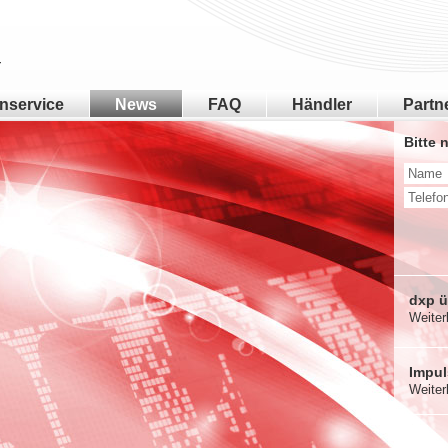
nservice
News
FAQ
Händler
Partn
Bitte 
dxp ü
Weite
Impul
Weite