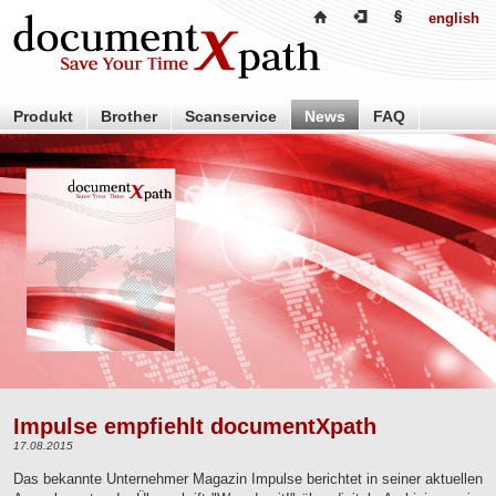
english
Produkt
Brother
Scanservice
News
FAQ
Händler
Partner
Über uns
Kontakt
Impulse empfiehlt documentXpath
17.08.2015
Das bekannte Unternehmer Magazin Impulse berichtet in seiner aktuellen