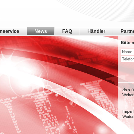
nservice
News
FAQ
Händler
Partn
Bitte 
dxp ü
Weite
Impul
Weite