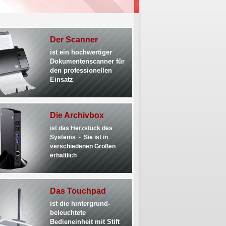
Der Scanner
ist ein hochwertiger
Dokumentenscanner für
den professionellen
Einsatz
Die Archivbox
ist das Herzstück des
Systems -
Sie ist in
verschiedenen Größen
erhältlich
Das Touchpad
ist die hintergrund-
beleuchtete
Bedieneinheit mit Stift