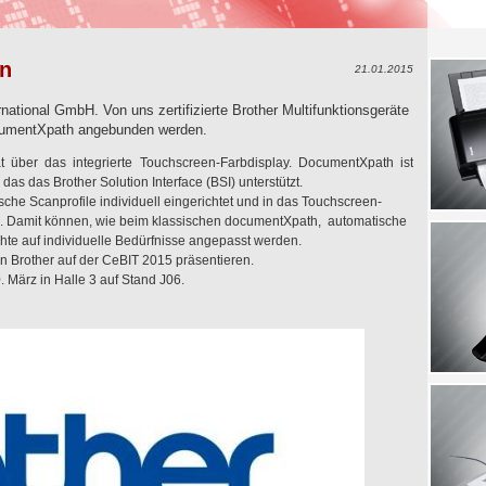
en
21.01.2015
rnational GmbH. Von uns zertifizierte Brother Multifunktionsgeräte
cumentXpath angebunden werden.
t über das integrierte Touchscreen-Farbdisplay. DocumentXpath ist
das das Brother Solution Interface (BSI) unterstützt.
che Scanprofile individuell eingerichtet und in das Touchscreen-
en. Damit können, wie beim klassischen documentXpath, automatische
hte auf individuelle Bedürfnisse angepasst werden.
n Brother auf der CeBIT 2015 präsentieren.
 März in Halle 3 auf Stand J06.