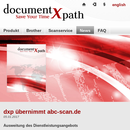
english
Produkt
Brother
Scanservice
News
FAQ
Händler
Partner
Über uns
Kontakt
dxp übernimmt abc-scan.de
05.01.2017
Ausweitung des Dienstleistungsangebots