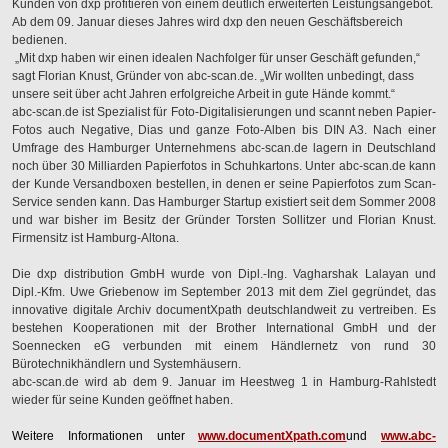
Kunden von dxp profitieren von einem deutlich erweiterten Leistungsangebot.
Ab dem 09. Januar dieses Jahres wird dxp den neuen Geschäftsbereich
bedienen.
„
Mit dxp haben wir einen idealen Nachfolger für unser Geschäft gefunden,“
sagt Florian Knust, Gründer von abc-scan.de. „Wir wollten unbedingt, dass
unsere seit über acht Jahren erfolgreiche Arbeit in gute Hände kommt.“
abc-scan.de ist Spezialist für Foto-Digitalisierungen und scannt neben Papier-
Fotos auch Negative, Dias und ganze Foto-Alben bis DIN A3. Nach einer
Umfrage des Hamburger Unternehmens abc-scan.de lagern in Deutschland
noch über 30 Milliarden Papierfotos in Schuhkartons. Unter abc-scan.de kann
der Kunde Versandboxen bestellen, in denen er seine Papierfotos zum Scan-
Service senden kann. Das Hamburger Startup existiert seit dem Sommer 2008
und war bisher im Besitz der Gründer Torsten Sollitzer und Florian Knust.
Firmensitz ist Hamburg-Altona.
Die dxp distribution GmbH wurde von Dipl.-Ing. Vagharshak Lalayan und
Dipl.-Kfm. Uwe Griebenow im September 2013 mit dem Ziel gegründet, das
innovative digitale Archiv documentXpath deutschlandweit zu vertreiben. Es
bestehen Kooperationen mit der Brother International GmbH und der
Soennecken eG verbunden mit einem Händlernetz von rund 30
Bürotechnikhändlern und Systemhäusern.
abc-scan.de wird ab dem 9. Januar im Heestweg 1 in Hamburg-Rahlstedt
wieder für seine Kunden geöffnet haben.
Weitere Informationen unter
www.documentXpath.com
und
www.abc-